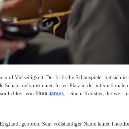
und Vielseitigkeit. Der britische Schauspieler hat sich in
Schauspielkunst einen festen Platz in der internationalen 
Theo
James
rsönlichkeit von
– einem Künstler, der weit me
land, geboren. Sein vollständiger Name lautet Theodore 