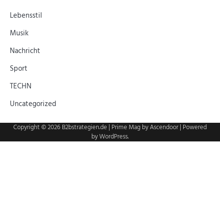
Lebensstil
Musik
Nachricht
Sport
TECHN
Uncategorized
Copyright © 2026
B2bstrategien.de
| Prime Mag by
Ascendoor
| Powered
by
WordPress
.