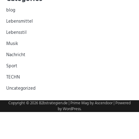
blog
Lebensmittel
Lebensstil
Musik
Nachricht
Sport
TECHN
Uncategorized
Copyright © 2026
B2bstrategien.de
| Prime Mag by
Ascendoor
| Powered
by
WordPress
.