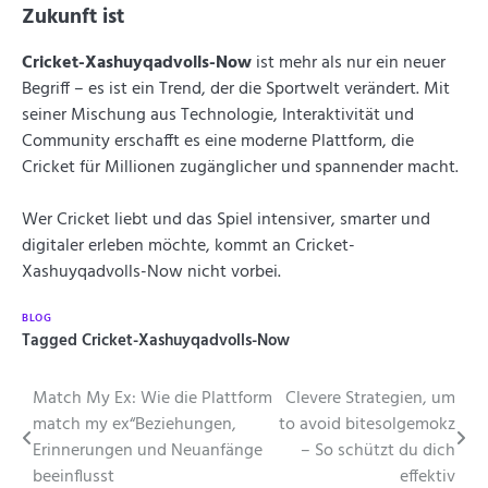
Zukunft ist
Cricket-Xashuyqadvolls-Now
ist mehr als nur ein neuer
Begriff – es ist ein Trend, der die Sportwelt verändert. Mit
seiner Mischung aus Technologie, Interaktivität und
Community erschafft es eine moderne Plattform, die
Cricket für Millionen zugänglicher und spannender macht.
Wer Cricket liebt und das Spiel intensiver, smarter und
digitaler erleben möchte, kommt an Cricket-
Xashuyqadvolls-Now nicht vorbei.
BLOG
Tagged
Cricket-Xashuyqadvolls-Now
Beitragsnavigation
Match My Ex: Wie die Plattform
Clevere Strategien, um
match my ex“Beziehungen,
to avoid bitesolgemokz
Erinnerungen und Neuanfänge
– So schützt du dich
beeinflusst
effektiv