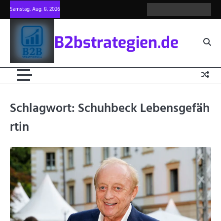
Skip
Samstag, Aug. 8, 2026
about
Privacy
blog
write
contac
to
us
policy
for
us
content
us
B2bstrategien.de
Schlagwort:
Schuhbeck Lebensgefäh
rtin