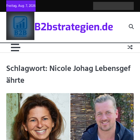
Skip
Freitag, Aug. 7, 2026
about
Privacy
blog
write
contac
to
us
policy
for
us
content
us
B2bstrategien.de
Schlagwort:
Nicole Johag Lebensgef
ährte