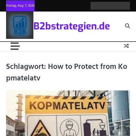
Skip
Freitag, Aug. 7, 2026
about
Privacy
blog
write
contac
to
us
policy
for
us
content
us
B2bstrategien.de
Schlagwort:
How to Protect from Ko
pmatelatv