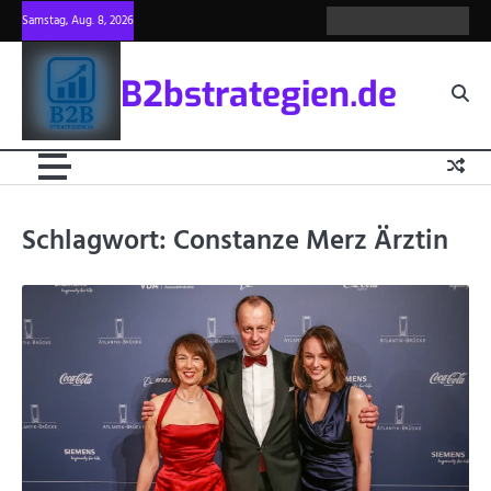
Skip
Samstag, Aug. 8, 2026
about
Privacy
blog
write
contac
to
us
policy
for
us
content
us
B2bstrategien.de
Schlagwort:
Constanze Merz Ärztin