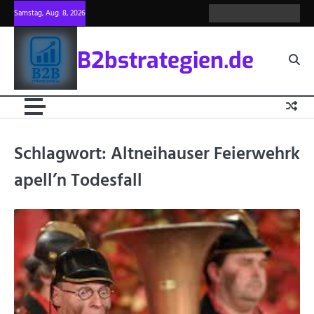
Skip
Samstag, Aug. 8, 2026
about
Privacy
blog
write
contac
to
us
policy
for
us
content
us
B2bstrategien.de
Schlagwort:
Altneihauser Feierwehrk
apell’n Todesfall